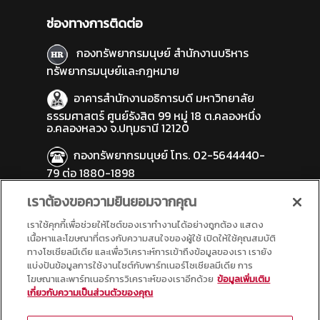
ช่องทางการติดต่อ
กองทรัพยากรมนุษย์ สำนักงานบริหาร
ทรัพยากรมนุษย์และกฎหมาย
อาคารสำนักงานอธิการบดี มหาวิทยาลัย
ธรรมศาสตร์ ศูนย์รังสิต 99 หมู่ 18 ต.คลองหนึ่ง
อ.คลองหลวง จ.ปทุมธานี 12120
กองทรัพยากรมนุษย์ โทร. 02-5644440-
79 ต่อ 1880-1898
เราต้องขอความยินยอมจากคุณ
งานพิจารณาตำแหน่งทางวิชาการ โทร 02-
2216111-20 ต่อ 1810 - 1812
เราใช้คุกกี้เพื่อช่วยให้ไซต์ของเราทำงานได้อย่างถูกต้อง แสดง
เนื้อหาและโฆษณาที่ตรงกับความสนใจของผู้ใช้ เปิดให้ใช้คุณสมบัติ
hr_plan@tu.ac.th
ทางโซเชียลมีเดีย และเพื่อวิเคราะห์การเข้าถึงข้อมูลของเรา เรายัง
แบ่งปันข้อมูลการใช้งานไซต์กับพาร์ทเนอร์โซเชียลมีเดีย การ
โฆษณาและพาร์ทเนอร์การวิเคราะห์ของเราอีกด้วย
ข้อมูลเพิ่มเติม
เกี่ยวกับความเป็นส่วนตัวของคุณ